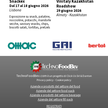
Snackex
Vinitaly Kazakhstan
Dal 17 al 18 giugno 2026
Roadshow
Lisbona
29 giugno 2026
Almaty - Kazakhstan
Esposizione su snack, patatine,
noccioline, pistacchi, mandorle
secche, savoury snacks, chips,
biscotti salati, tortillas, pretzels
TechnoFoodBev.com
è un progetto di
Click Us Srl
&
Danton
Privacy policy
-
Cookie policy
Aziende e prodotti del settore del food
Aziende del settore food pack
Aziende e prodotti del settore beverage
Aziende del settore fill pack
REGISTRATI