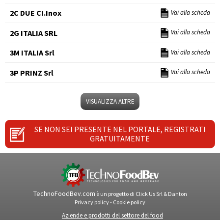
2C DUE CI.Inox
Vai alla scheda
2G ITALIA SRL
Vai alla scheda
3M ITALIA Srl
Vai alla scheda
3P PRINZ Srl
Vai alla scheda
VISUALIZZA ALTRE
SE NON SEI PRESENTE NEL PORTALE, REGISTRATI
GRATUITAMENTE
TechnoFoodBev.com
è un progetto di
Click Us Srl
&
Danton
Privacy policy
-
Cookie policy
Aziende e prodotti del settore del food