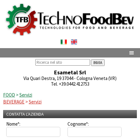
INVIA
Esametal Srl
Via Quari Destra, 19 37044 - Cologna Veneta (VR)
Tel. +39.0442.412753
FOOD
>
Servizi
BEVERAGE
>
Servizi
CONTATTA L'AZIENDA
Nome*:
Cognome*: