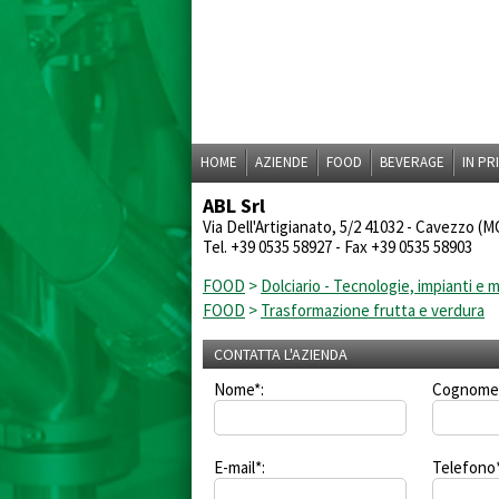
HOME
AZIENDE
FOOD
BEVERAGE
IN PR
ABL Srl
Via Dell'Artigianato, 5/2 41032 - Cavezzo (M
Tel. +39 0535 58927
- Fax +39 0535 58903
FOOD
>
Dolciario - Tecnologie, impianti e
FOOD
>
Trasformazione frutta e verdura
CONTATTA L'AZIENDA
Nome*:
Cognome
E-mail*:
Telefono*