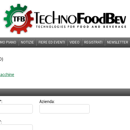
IMO PIANO
NOTIZIE
FIERE ED EVENTI
VIDEO
REGISTRATI
NEWSLETTER
O)
 macchine
*:
Azienda:
: